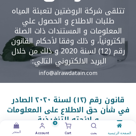
تتلقى شركة الروضتين لتعبئة المياه
طلبات الاطلاع و الحصول علي
المعلومات و المستندات ذات الصلة
الكترونياً، و ذلك وفقا لأحكام القانون
رقم (12) لسنة 2020 و ذلك من خلال
البريد الالكتروني التالي:
info@alrawdatain.com
قانو
ن رقم (١٢
) لسنة ٢٠٢٠ الصادر
في شأن حق الاطلاع على المعلومات
و لائحته التنفيذية
0
المتجر
الصفحة الرئيسية
بحث
Cart
Account